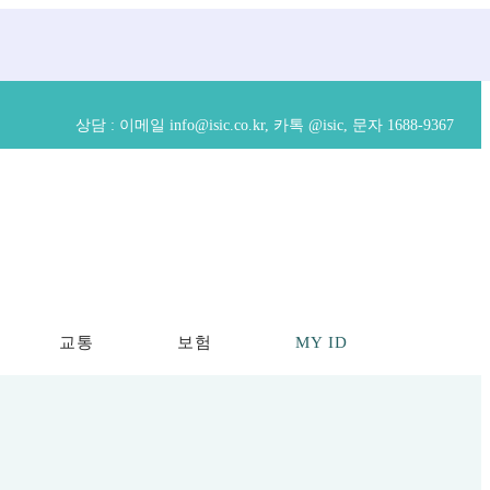
상담 :
이메일 info@isic.co.kr,
카톡 @isic, 문자 1688-9367
교통
보험
MY ID