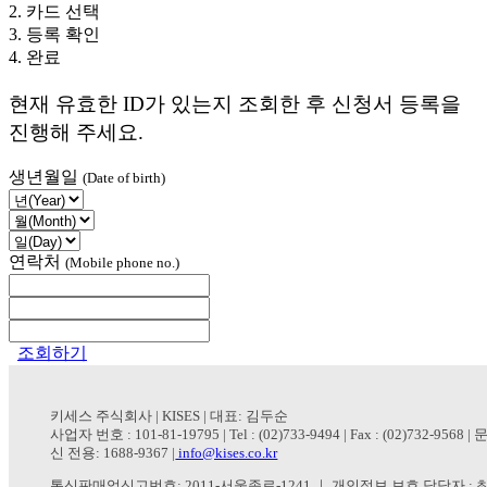
2. 카드 선택
혜택 정보
3. 등록 확인
유럽
4. 완료
호주·뉴질랜드
현재 유효한 ID가 있는지 조회한 후 신청서 등록을
미국·캐나다
진행해 주세요.
중남미
생년월일
(Date of birth)
아프리카
아시아
뉴스
연락처
(Mobile phone no.)
항공권
추천항공요금
조회하기
항공예약상담
다국적투어
키세스 주식회사 | KISES | 대표: 김두순
사업자 번호 : 101-81-19795 | Tel : (02)733-9494 | Fax : (02)732-9568 
교통
신 전용: 1688-9367 |
info@kises.co.kr
통신판매업신고번호: 2011-서울종로-1241 ｜ 개인정보 보호 담당자 :